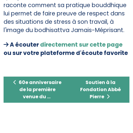
raconte comment sa pratique bouddhique
lui permet de faire preuve de respect dans
des situations de stress à son travail, à
l'image du bodhisattva Jamais-Méprisant.
A écouter
directement sur cette page
ou sur votre plateforme d'écoute favorite
60e anniversaire de la première venue du prési
Soutien à la Fonda
60e anniversaire
Soutien à la
de la première
Fondation Abbé
venue du ...
Pierre