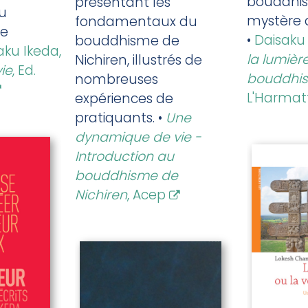
bouddhis
présentant les
u
mystère de
fondamentaux du
e
•
Daisaku
bouddhisme de
aku Ikeda,
la lumièr
Nichiren, illustrés de
vie
, Ed.
bouddhi
nombreuses
L'Harmat
expériences de
pratiquants. •
Une
dynamique de vie -
Introduction au
bouddhisme de
Nichiren
, Acep