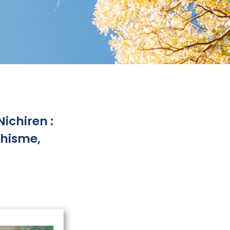
ichiren :
dhisme,