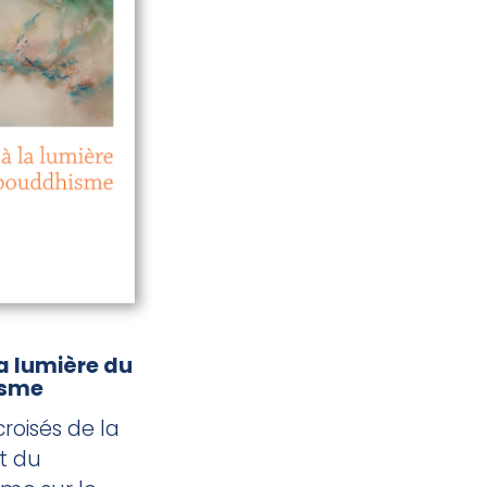
la lumière du
isme
roisés de la
t du