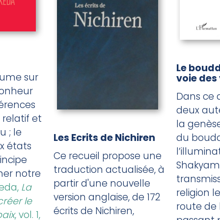
Le boudd
lume sur
voie des
bonheur
Dans ce d
férences
deux aut
relatif et
la genèse
 ; le
Les Ecrits de Nichiren
du boudd
x états
l’illumina
Ce recueil propose une
incipe
Shakyamu
traduction actualisée, à
mer notre
transmiss
partir d'une nouvelle
keda,
La
religion l
version anglaise, de 172
réer le
route de 
écrits de Nichiren,
paix
, vol. 1,