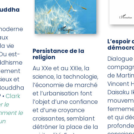
Bouddha
moderne
aux
L’espoir 
a vie
démocra
Persistance de la
Ou est-
religion
Dialogue 
ddhisme
compagn
Au XXe et au XXIe, la
llement
de Martin
science, la technologie,
ieux et
Vincent H
l’économie de marché
 Bouddha
Daisaku I
et l’urbanisation font
 •
Clark
mouvemen
l’objet d’une confiance
r le
fermemen
et d’une croyance
ment le
et qui dé
croissantes, semblant
un
profonde
détrôner la place de la