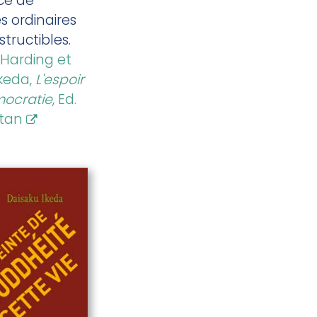
ce de
 ordinaires
structibles.
 Harding et
Ikeda,
L'espoir
mocratie
, Ed.
tan