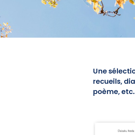
Une sélecti
recueils, d
poème, etc. 