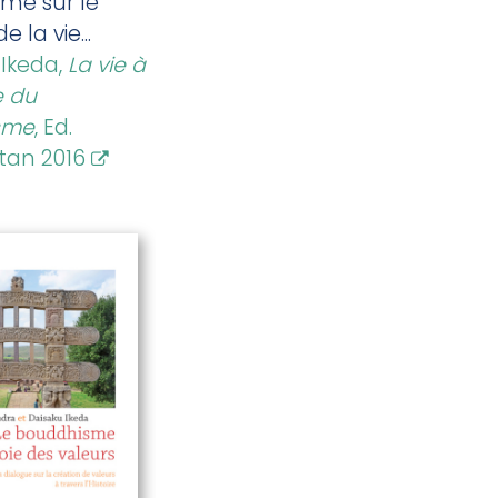
me sur le
 la vie...
 Ikeda,
La vie à
e du
sme
, Ed.
tan 2016