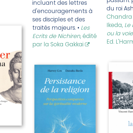
passant 
incluant des lettres
du roi As
d'encouragements à
Chandra 
ses disciples et des
Ikeda,
Le
traités majeurs. •
Les
ou la voi
Ecrits de Nichiren
, édité
Ed. L'Ha
par la Soka Gakkai