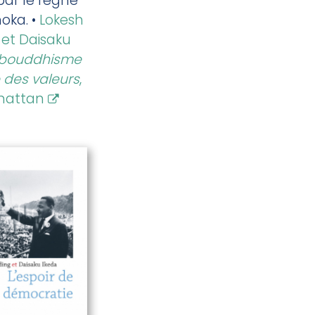
par le règne
hoka. •
Lokesh
et Daisaku
 bouddhisme
e des valeurs
,
rmattan