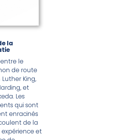
de la
tie
entre le
on de route
 Luther King,
arding, et
keda. Les
ts qui sont
t enracinés
coulent de la
 expérience et