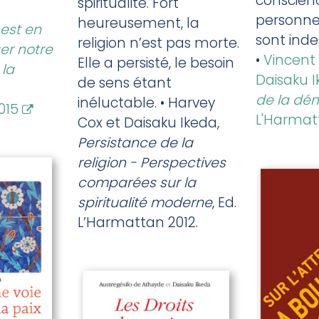
conscien
spiritualité. Fort
personnes
heureusement, la
est en
sont inde
religion n’est pas morte.
er notre
•
Vincent
Elle a persisté, le besoin
la
Daisaku 
de sens étant
de la dé
inéluctable. • Harvey
015
L'Harmat
Cox et Daisaku Ikeda,
Persistance de la
religion - Perspectives
comparées sur la
spiritualité moderne
, Ed.
L’Harmattan 2012.