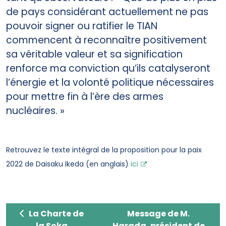
de pays considérant actuellement ne pas
pouvoir signer ou ratifier le TIAN
commencent à reconnaître positivement
sa véritable valeur et sa signification
renforce ma conviction qu’ils catalyseront
l’énergie et la volonté politique nécessaires
pour mettre fin à l’ère des armes
nucléaires. »
Retrouvez le texte intégral de la proposition pour la paix
2022 de Daisaku Ikeda (en anglais)
ici
La Charte de la Soka Gakkai
Message de M. Harada,
La Charte de
Message de M.
la Soka
Harada, président de