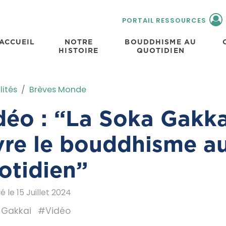
PORTAIL RESSOURCES
ACCUEIL
NOTRE
BOUDDHISME AU
HISTOIRE
QUOTIDIEN
lités
Brèves Monde
déo : “La Soka Gakka
vre le bouddhisme a
otidien”
é le 15 Juillet 2024
 Gakkai
#Vidéo