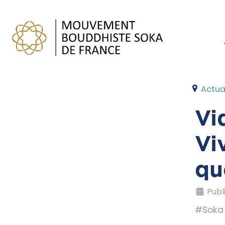
Actua
Vi
Vi
qu
Publi
#Soka