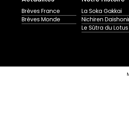
Brèves France
La Soka Gakkai
Brèves Monde
Nichiren Daishoni
Le Sûtra du Lotus
M