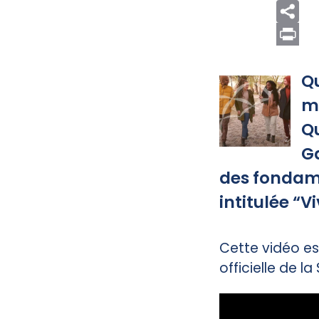
Print
Qu
me
Q
Ga
des fondame
intitulée “
Cette vidéo es
officielle de la