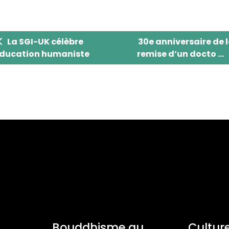
La SGI-UK célèbre l'éducation humaniste
30e anniversaire de 
La SGI-UK célèbre
30e anniversaire de 
éducation humaniste
remise d’un docto ...
Bouddhisme au
Culture