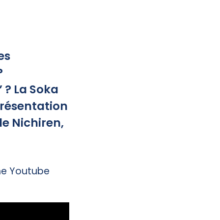
es
?
 ? La Soka
présentation
e Nichiren,
îne Youtube