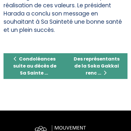
réalisation de ces valeurs. Le président
Harada a conclu son message en
souhaitant à Sa Sainteté une bonne santé
et un plein succès.
Condoléances suite au décès de Sa Sainteté le
Des représentants de l
Condoléances
Des représentants
suite au décès de
de la Soka Gakkai
Sa Sainte ...
renc ...