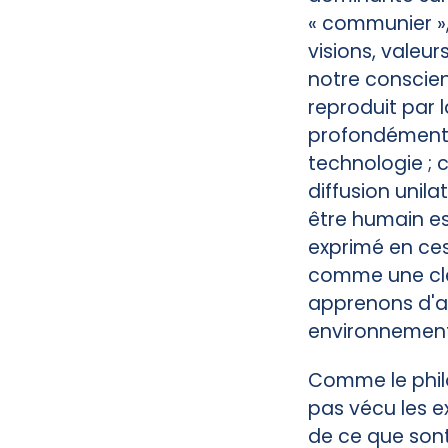
« communier »,
visions, valeu
notre conscie
reproduit par 
profondément 
technologie ; 
diffusion unil
être humain e
exprimé en ces
comme une clé
apprenons d'a
environnement
Comme le philo
pas vécu les 
de ce que sont