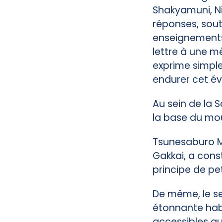
Shakyamuni, Ni
réponses, sout
enseignements
lettre à une m
exprime simpl
endurer cet é
Au sein de la S
la base du mo
Tsunesaburo Ma
Gakkai, a cons
principe de pe
De même, le se
étonnante hab
accessibles au