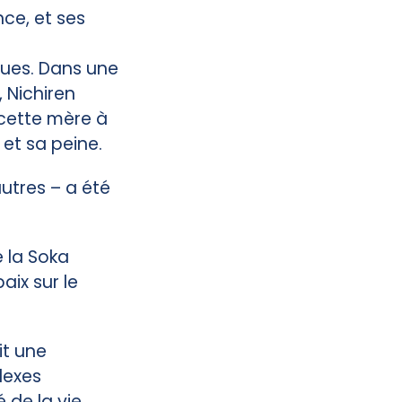
ce, et ses
ues. Dans une
 Nichiren
cette mère à
et sa peine.
autres – a été
e la Soka
ix sur le
it une
lexes
 de la vie