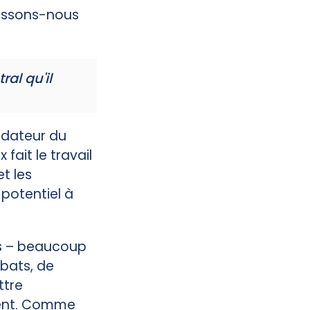
aissons-nous
al qu'il
ondateur du
fait le travail
t les
 potentiel à
és – beaucoup
bats, de
ttre
vent. Comme