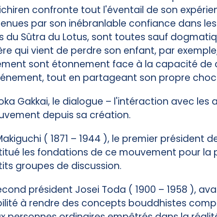
chiren confronte tout l'éventail de son expérien
enues par son inébranlable confiance dans les
 du Sûtra du Lotus, sont toutes sauf dogmatiq
ère qui vient de perdre son enfant, par exemple,
ement sont étonnement face à la capacité de 
vénement, tout en partageant son propre choc 
oka Gakkai, le dialogue – l'intéraction avec les 
uvement depuis sa création.
kiguchi ( 1871 – 1944 ), le premier président d
titué les fondations de ce mouvement pour la pa
tits groupes de discussion.
cond président Josei Toda ( 1900 – 1958 ), ava
ilité à rendre des concepts bouddhistes comp
x personnes ordinaires empêtrés dans la réalité