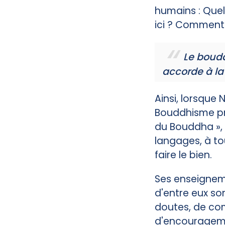
humains : Quel
ici ? Comment 
Le boudd
accorde à la
Ainsi, lorsque 
Bouddhisme prat
du Bouddha », i
langages, à tou
faire le bien.
Ses enseignem
d'entre eux so
doutes, de com
d'encourageme