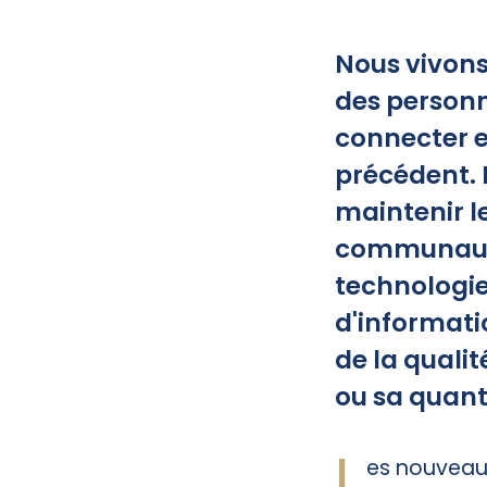
Nous vivons
des personn
connecter en
précédent. L
maintenir le
communauté
technologie
d'informati
de la quali
ou sa quant
L
es nouveau