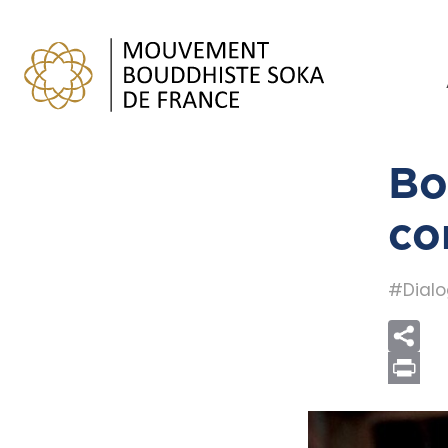
Bo
co
#Dial
Print