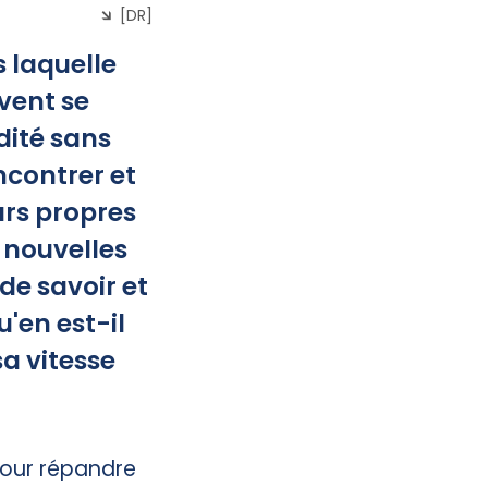
[DR]
 laquelle
vent se
dité sans
ncontrer et
urs propres
 nouvelles
de savoir et
'en est-il
a vitesse
our répandre