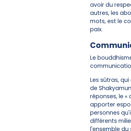
avoir du respec
autres, les abo
mots, est le co
paix.
Communica
Le bouddhisme 
communication
Les sûtras, qu
de Shakyamuni
réponses, le «
apporter espoi
personnes qu'i
différents mil
l'ensemble du 