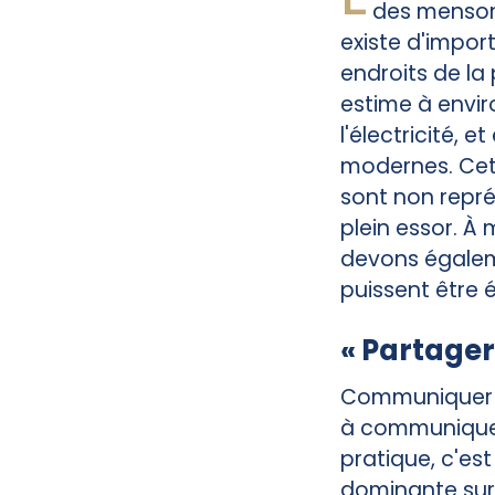
des mensong
existe d'impor
endroits de la
estime à envir
l'électricité,
modernes. Cet
sont non repr
plein essor. À
devons égalem
puissent être
« Partager
Communiquer si
à communiquer 
pratique, c'est
dominante sur 