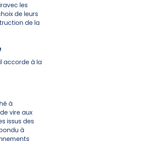
iravec les
hoix de leurs
truction de la
e
l accorde à la
ché à
de vire aux
es issus des
répondu à
ionnements