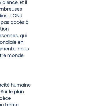
olence. Et il
nombreuses
ias. L'ONU
t pas accès à
tion
rsonnes, qui
ondiale en
ugmente, nous
otre monde
pacité humaine
Sur le plan
spèce
 au terme