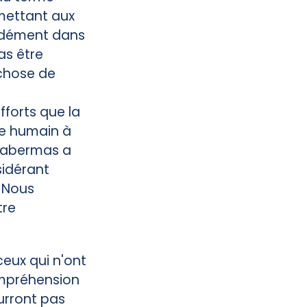
rmettant aux
ondément dans
as être
 chose de
fforts que la
re humain à
 Habermas a
sidérant
 Nous
tre
eux qui n'ont
ompréhension
urront pas