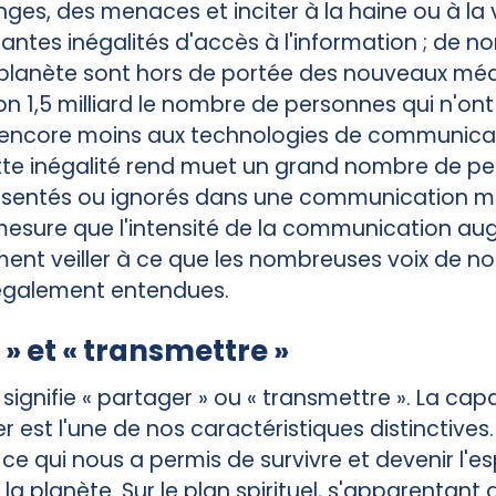
es, des menaces et inciter à la haine ou à la vi
tantes inégalités d'accès à l'information ; de 
 planète sont hors de portée des nouveaux méd
on 1,5 milliard le nombre de personnes qui n'on
 et encore moins aux technologies de communica
te inégalité rend muet un grand nombre de pe
ésentés ou ignorés dans une communication m
 mesure que l'intensité de la communication a
ent veiller à ce que les nombreuses voix de n
 également entendues.
 » et « transmettre »
gnifie « partager » ou « transmettre ». La ca
est l'une de nos caractéristiques distinctives. 
 ce qui nous a permis de survivre et devenir l'e
la planète. Sur le plan spirituel, s'apparentant