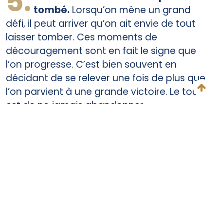
5.
tombé.
Lorsqu’on mène un grand
défi, il peut arriver qu’on ait envie de tout
laisser tomber. Ces moments de
découragement sont en fait le signe que
l’on progresse. C’est bien souvent en
décidant de se relever une fois de plus que
l’on parvient à une grande victoire. Le tout
est de ne jamais abandonner.
Commencer par décider
d’accomplir quelque chose est la preuve
que vous avancez. Et, même si votre
tendance est de ne tenir que deux ou
trois jours, tant que vous gardez l’esprit
de renouveler systématiquement votre