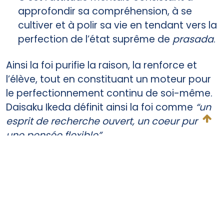
approfondir sa compréhension, à se
cultiver et à polir sa vie en tendant vers la
perfection de l’état suprême de
prasada
.
Ainsi la foi purifie la raison, la renforce et
l’élève, tout en constituant un moteur pour
le perfectionnement continu de soi-même.
Daisaku Ikeda définit ainsi la foi comme
“un
esprit de recherche ouvert, un coeur pur et
une pensée flexible”
.
Les termes ci-dessus contrastent avec
bhakti
, un autre mot sanskrit pour la foi.
Bhakti
, signifiant à l’origine “devenir croyant
de”, indique une foi associée à la pratique
de s’en remettre à une déité