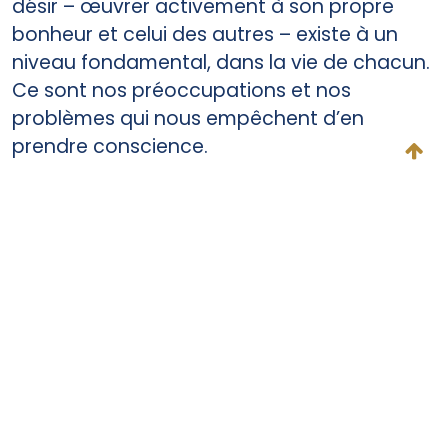
désir – œuvrer activement à son propre
bonheur et celui des autres – existe à un
niveau fondamental, dans la vie de chacun.
Ce sont nos préoccupations et nos
problèmes qui nous empêchent d’en
prendre conscience.
Lorsque nous décidons de tout notre cœur
de nous « remémorer », ou de « ré-
accéder », à ce vœu enfoui dans les
profondeurs de notre inconscient et de
mener une vie engagée et constructive,
nous pouvons faire apparaître dans notre
vie des trésors insoupçonnés de sagesse,
de courage et de compassion – en d’autres
termes, notre état de bouddha. Cela ne
signifie pas littéralement que notre vie va