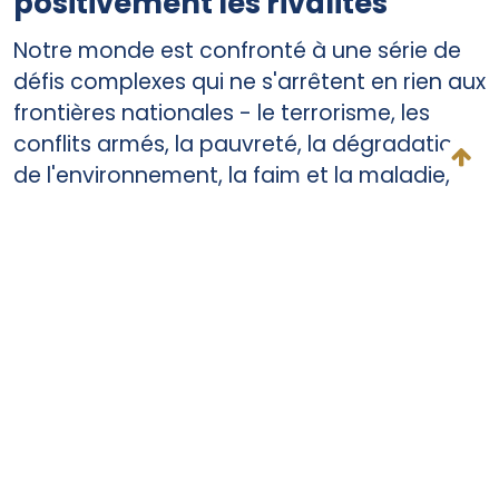
positivement les rivalités
Notre monde est confronté à une série de
défis complexes qui ne s'arrêtent en rien aux
frontières nationales - le terrorisme, les
conflits armés, la pauvreté, la dégradation
de l'environnement, la faim et la maladie,
etc. Ces enjeux globaux demandent que les
pays s'unissent autour de buts communs et
coordonnent leur efforts. C'est là que l'ONU
a un rôle clé à jouer.
Afin de stimuler une telle dynamique de
coopération internationale, Daisaku Ikeda
met en avant le concept de “compétition
humanitaire”, emprunté à Tsunesaburo
Makiguchi, premier président fondateur de