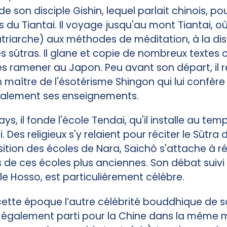
son disciple Gishin, lequel parlait chinois, po
u Tiantai. Il voyage jusqu'au mont Tiantai, où il
triarche) aux méthodes de méditation, à la disc
es sûtras. Il glane et copie de nombreux textes 
 les ramener au Japon. Peu avant son départ, il 
 maître de l'ésotérisme Shingon qui lui confère 
également ses enseignements.
ys, il fonde l'école Tendai, qu'il installe au temp
. Des religieux s'y relaient pour réciter le Sûtra 
sition des écoles de Nara, Saichô s'attache à ré
s de ces écoles plus anciennes. Son débat suivi
le Hosso, est particulièrement célèbre.
 cette époque l’autre célébrité bouddhique de 
it également parti pour la Chine dans la même m