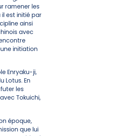
ur ramener les
 est initié par
ipline ainsi
chinois avec
rencontre
une initiation
le Enryaku-ji,
du Lotus. En
futer les
 avec Tokuichi,
son époque,
ission que lui