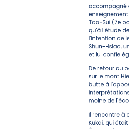
accompagné de 
enseignements d
Tao-Sui (7e pa
qu'à l'étude d
l'intention de
Shun-Hsiao, un
et lui confie 
De retour au pa
sur le mont Hiei
butte à l'oppo
interprétation
moine de l'éco
Il rencontre à
Kukai, qui éta