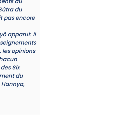
ments du
Sûtra du
it pas encore
ô apparut. Il
enseignements
 les opinions
 chacun
 des Six
ement du
 Hannya,