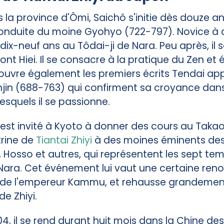
 la province d'Ômi, Saichô s'initie dès douze a
conduite du moine Gyohyo (722-797). Novice à q
ix-neuf ans au Tôdai-ji de Nara. Peu après, il se
t Hiei. Il se consacre à la pratique du Zen et é
couvre également les premiers écrits Tendai ap
in (688-763) qui confirment sa croyance dans
lesquels il se passionne.
est invité à Kyoto à donner des cours au Takaosa
trine de
Tiantai Zhiyi
à des moines éminents des
 Hosso et autres, qui représentent les sept te
Nara. Cet événement lui vaut une certaine ren
n de l'empereur Kammu, et rehausse grandement
de Zhiyi.
04, il se rend durant huit mois dans la Chine de