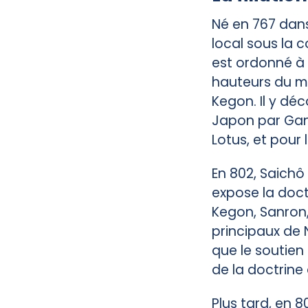
Né en 767 dans
local sous la 
est ordonné à d
hauteurs du mon
Kegon. Il y dé
Japon par Ganj
Lotus, et pour 
En 802, Saichô 
expose la doc
Kegon, Sanron,
principaux de 
que le soutie
de la doctrine 
Plus tard, en 8