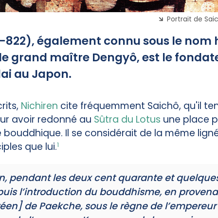
Portrait de Sa
-822), également connu sous le nom 
 grand maître Dengyô, est le fondat
dai au Japon.
rits,
Nichiren
cite fréquemment Saichô, qu'il te
ur avoir redonné au
Sûtra du Lotus
une place 
bouddhique. Il se considérait de la même lignée
iples que lui.
1
, pendant les deux cent quarante et quelque
uis l’introduction du bouddhisme, en proven
en] de Paekche, sous le règne de l’empereur