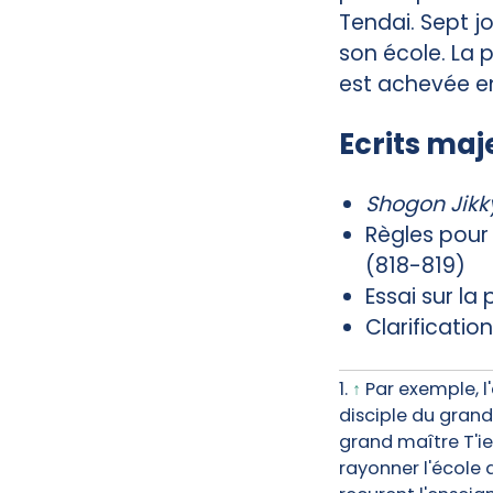
Tendai. Sept j
son école. La 
est achevée en
Ecrits maj
Shogon Jikk
Règles pour
(818-819)
Essai sur la
Clarificati
1.
↑
Par exemple, l'
disciple du gran
grand maître T'ie
rayonner l'école 