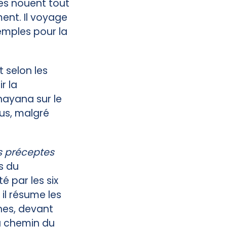
es nouent tout
ent. Il voyage
emples pour la
 selon les
r la
hayana sur le
tus, malgré
es préceptes
s du
é par les six
il résume les
nes, devant
u chemin du