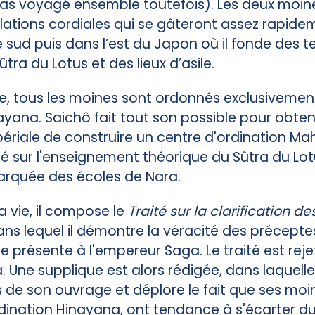
 pas voyagé ensemble toutefois). Les deux moin
lations cordiales qui se gâteront assez rapidem
e sud puis dans l’est du Japon où il fonde des t
ûtra du Lotus et des lieux d’asile.
, tous les moines sont ordonnés exclusivement
yana. Saichô fait tout son possible pour obteni
ériale de construire un centre d'ordination Ma
dé sur l'enseignement théorique du Sûtra du Lo
arquée des écoles de Nara.
sa vie, il compose le
Traité sur la clarification d
dans lequel il démontre la véracité des précepte
 présente à l'empereur Saga. Le traité est rejet
 Une supplique est alors rédigée, dans laquelle 
 de son ouvrage et déplore le fait que ses moi
rdination Hinayana, ont tendance à s'écarter d