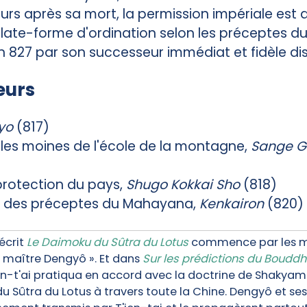
ours après sa mort, la permission impériale est
plate-forme d'ordination selon les préceptes 
 827 par son successeur immédiat et fidèle disc
eurs
yo
(817)
 les moines de l'école de la montagne,
Sange G
 protection du pays,
Shugo Kokkai Sho
(818)
on des préceptes du Mahayana,
Kenkairon
(820)
écrit
Le Daimoku du Sûtra du Lotus
commence par les mot
d maître Dengyô ». Et dans
Sur les prédictions du Boudd
n-t'ai pratiqua en accord avec la doctrine de Shakyamun
du Sûtra du Lotus à travers toute la Chine. Dengyô et ses