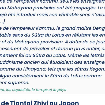
gne de l’empereur Kammu, seuls les enseigne
du Mahayana provisoire ont été propagés. Le 
éjà été introduit mais son véritable sens n’ava
..)
e de l’empereur Kammu, le grand maître Dengy
ritable sens du Sûtra du Lotus en réfutant les 
et du Mahayana provisoire. A dater de ce jour,
cessèrent de prévaloir et dans le pays entier,
nement foi au Sûtra du Lotus. Même les lettrés
ouddhisme ancien qui étudiaient des enseign
mme du Hinayana, tels que les sûtras Kegon,
Agon considéraient le Sûtra du Lotus comme
ent suprême.
t, les capacités, le temps et le pays
n de Tiantai Zhiyi au Japon