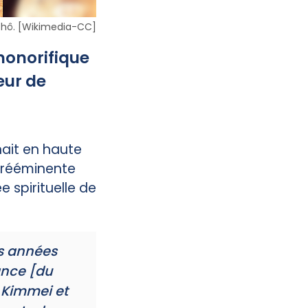
ichô. [Wikimedia-CC]
honorifique
eur de
nait en haute
prééminente
 spirituelle de
s années
ance [du
 Kimmei et