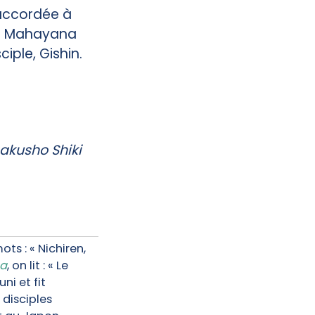
 accordée à
du Mahayana
iple, Gishin.
akusho Shiki
s : « Nichiren,
ha
, on lit : « Le
i et fit
 disciples