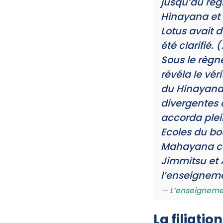
jusqu’au rè
Hinayana et 
Lotus avait d
été clarifié. (.
Sous le règn
révéla le vé
du Hinayana 
divergentes 
accorda plei
Ecoles du b
Mahayana co
Jimmitsu et 
l’enseignem
L’enseignemen
La filiatio