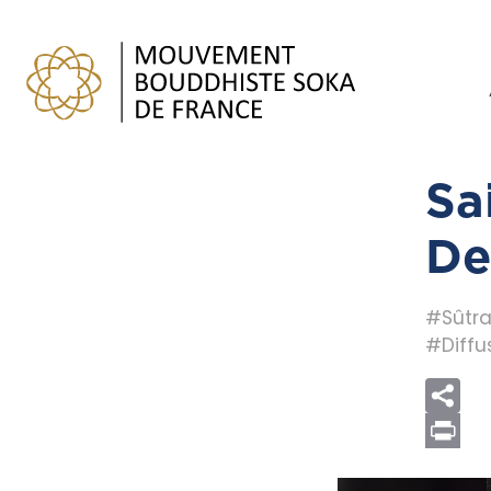
Sa
De
#Sûtra
#Diffu
Print