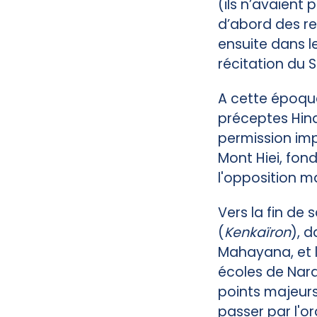
(ils n’avaient
d’abord des re
ensuite dans l
récitation du S
A cette époque
préceptes Hina
permission imp
Mont Hiei, fon
l'opposition m
Vers la fin de 
(
Kenkaïron
), 
Mahayana, et le
écoles de Nara.
points majeurs
passer par l'o