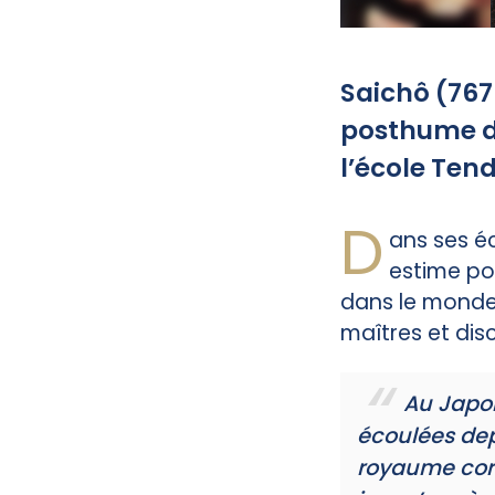
Saichô (767
posthume de
l’école Ten
D
ans ses éc
estime po
dans le monde 
maîtres et disc
Au Japon
écoulées dep
royaume coré