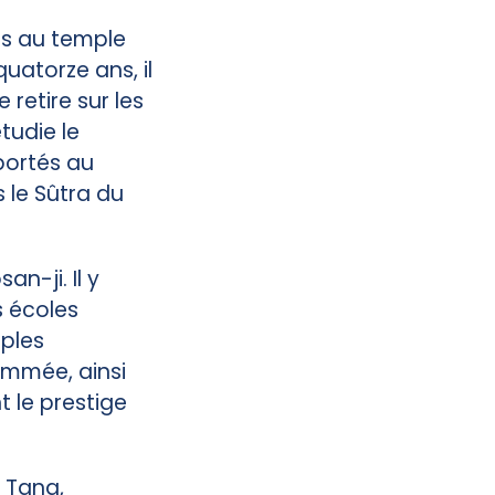
ns au temple
uatorze ans, il
 retire sur les
tudie le
portés au
 le Sûtra du
n-ji. Il y
 écoles
mples
ommée, ainsi
 le prestige
s Tang,