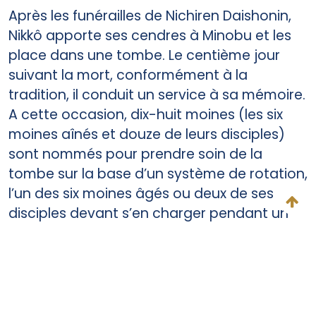
Après les funérailles de Nichiren Daishonin,
Nikkô apporte ses cendres à Minobu et les
place dans une tombe. Le centième jour
suivant la mort, conformément à la
tradition, il conduit un service à sa mémoire.
A cette occasion, dix-huit moines (les six
moines aînés et douze de leurs disciples)
sont nommés pour prendre soin de la
tombe sur la base d’un système de rotation,
l’un des six moines âgés ou deux de ses
disciples devant s’en charger pendant un
mois. Les cinq moines aînés autres que
Nikkô Shonin partent alors pour leurs régions
respectives, mais aucun d’eux ne revient
pour remplir sa tâche. Sous la pression des
autorités, ils ont en fait commencé, peu à