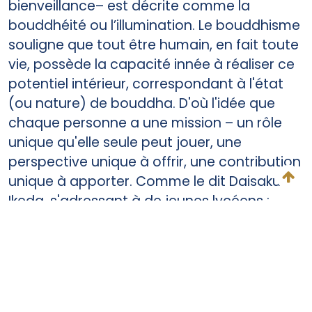
bienveillance– est décrite comme la
bouddhéité ou l’illumination. Le bouddhisme
souligne que tout être humain, en fait toute
vie, possède la capacité innée à réaliser ce
potentiel intérieur, correspondant à l'état
(ou nature) de bouddha. D'où l'idée que
chaque personne a une mission – un rôle
unique qu'elle seule peut jouer, une
perspective unique à offrir, une contribution
unique à apporter. Comme le dit Daisaku
Ikeda, s'adressant à de jeunes lycéens :
« Chacun de vous a une mission unique, une
mission que lui seul ou elle seule peut
remplir. Si vous n'aviez pas de mission, vous
ne seriez pas né. »
2