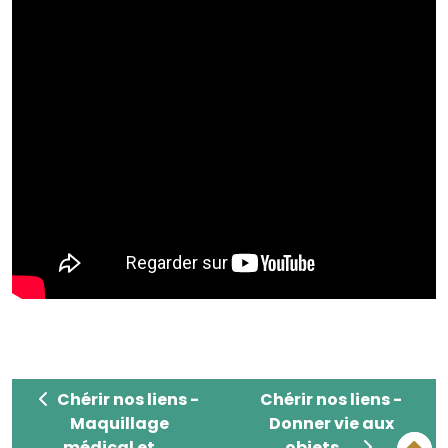
Chérir nos liens - Maquillage médical et théra
Chérir nos liens - Don
Chérir nos liens -
Chérir nos liens -
Maquillage
Donner vie aux
médical et ...
objets ...