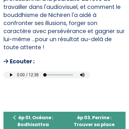
travailler dans l'audiovisuel, et comment le
bouddhisme de Nichiren l'a aidé à
confronter ses illusions, forger son
caractère avec persévérance et gagner sur
lui-même ...pour un résultat au-delà de
toute attente !
Ecouter :
ép 01. Océane : Bodhisattva attitude
ép 03. Perrine : Trouv
ép 01. Océane :
ép 03. Perrine :
Bodhisattva
Trouver sa place