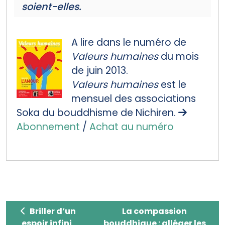
soient-elles.
A lire dans le numéro de
Valeurs humaines
du mois
de juin 2013.
Valeurs humaines
est le
mensuel des associations
Soka du bouddhisme de Nichiren.
Abonnement
/
Achat au numéro
Briller d’un espoir infini
La compassion bouddhique
Briller d’un
La compassion
espoir infini
bouddhique : alléger les