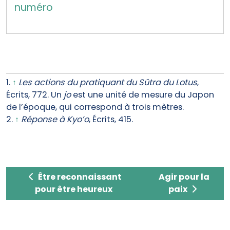
numéro
1.
↑
Les actions du pratiquant du Sûtra du Lotus
,
Écrits, 772. Un
jo
est une unité de mesure du Japon
de l’époque, qui correspond à trois mètres.
2.
↑
Réponse à Kyo’o
, Écrits, 415.
Être reconnaissant pour être heureux
Agir pour la paix
Être reconnaissant
Agir pour la
pour être heureux
paix