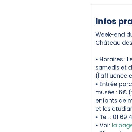
Infos pr
Week-end du 
Château des 
• Horaires : 
samedis et 
(l'affluence
• Entrée parc
musée : 6€ (t
enfants de m
et les étudia
• Tél. : 01 69 
• Voir
la page