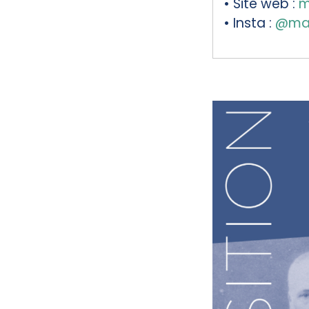
• Site web :
m
• Insta :
@mai