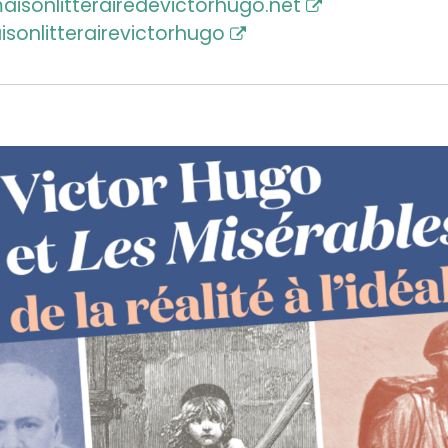
aisonlitterairedevictorhugo.net
sonlitterairevictorhugo