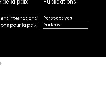
 de la paix
Publications
Perspectives
nt international
Podcast
ions pour la paix
F