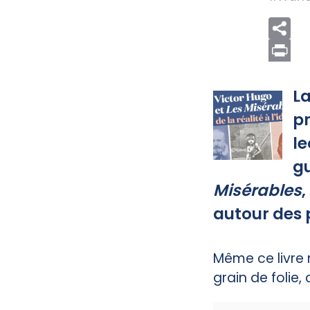
Print
La
pr
le
gu
Misérables
,
autour des
Même ce livr
grain de folie,