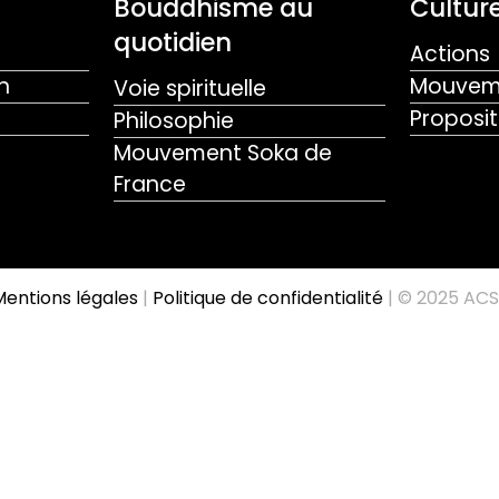
Bouddhisme au
Culture
quotidien
Actions
n
Mouveme
Voie spirituelle
Proposit
Philosophie
Mouvement Soka de
France
entions légales
|
Politique de confidentialité
| © 2025 ACS