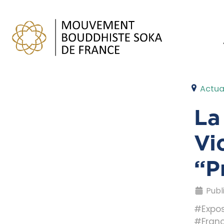
Actua
La
Vi
“P
Publ
#Expos
#Fran