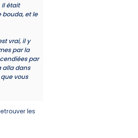
Il était
e bouda, et le
 vrai, il y
mes par la
incendiées par
a alla dans
e que vous
etrouver les