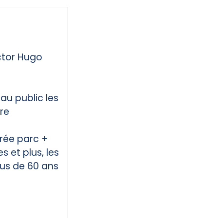
ctor Hugo
 au public les
re
trée parc +
s et plus, les
us de 60 ans