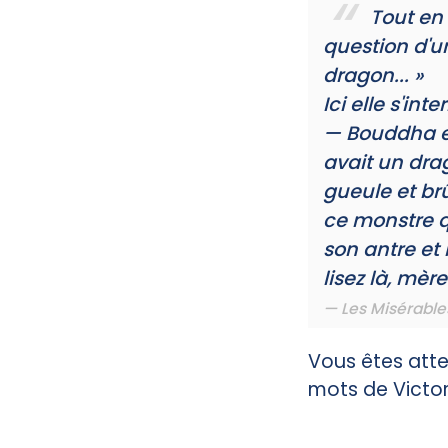
Tout en 
question d'un 
dragon... »
Ici elle s'in
— Bouddha et 
avait un dra
gueule et brû
ce monstre qu
son antre et 
lisez là, mèr
Les Misérable
Vous êtes atte
mots de Victor