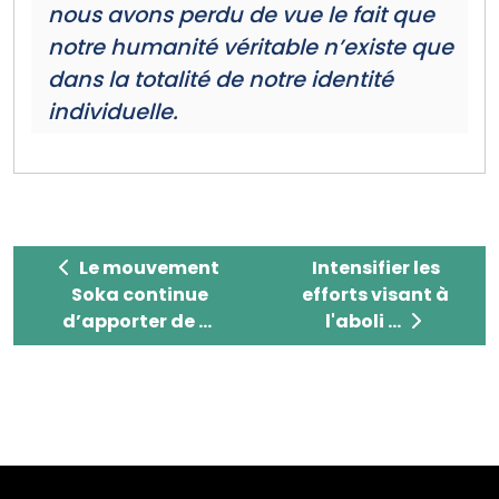
nous avons perdu de vue le fait que
notre humanité véritable n’existe que
dans la totalité de notre identité
individuelle.
Le mouvement Soka continue d’apporter de l’
Intensifier les effor
Le mouvement
Intensifier les
Soka continue
efforts visant à
d’apporter de ...
l'aboli ...