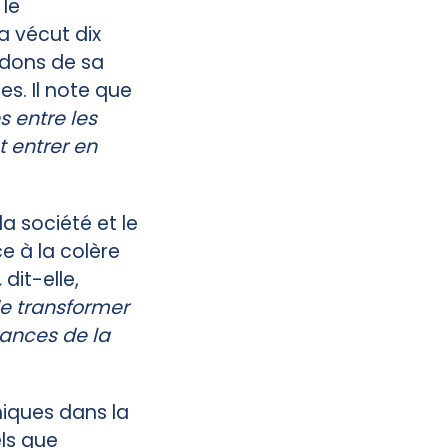
 le
a vécut dix
 dons de sa
es. Il note que
s entre les
t entrer en
a société et le
 à la colère
,
dit-elle,
de transformer
rances de la
hiques dans la
ls que