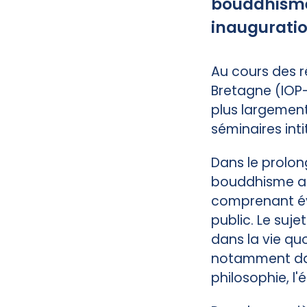
bouddhisme 
inauguratio
Au cours des r
Bretagne (IOP-
plus largement
séminaires int
Dans le prolon
bouddhisme a 
comprenant év
public. Le suje
dans la vie qu
notamment dans
philosophie, l'