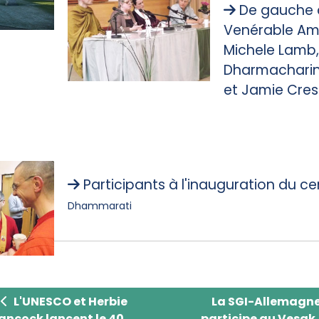
De gauche à
Venérable Am
Michele Lamb
Dharmacharini
et Jamie Cres
Participants à l'inauguration du ce
Dhammarati
L'UNESCO et Herbie Hancock lancent le 40e annivers
La SGI-Allemagne
L'UNESCO et Herbie
La SGI-Allemagn
ancock lancent le 40 ...
participe au Vesak