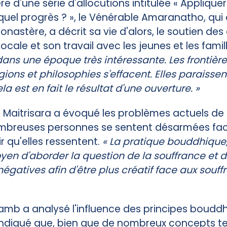
e d'une série d'allocutions intitulée « Appliquer
uel progrès ? », le Vénérable Amaranatho, qui 
nastère, a décrit sa vie d'alors, le soutien des
le et son travail avec les jeunes et les famill
dans une époque très intéressante. Les frontière
igions et philosophies s'effacent. Elles paraissen
la est en fait le résultat d'une ouverture. »
Maitrisara a évoqué les problèmes actuels de l
ombreuses personnes se sentent désarmées face
r qu'elles ressentent.
« La pratique bouddhique
en d'aborder la question de la souffrance et 
égatives afin d'être plus créatif face aux souff
Lamb a analysé l'influence des principes boudd
a indiqué que, bien que de nombreux concepts te