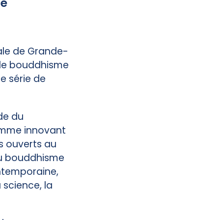
te
tale de Grande-
e le bouddhisme
e série de
de du
amme innovant
s ouverts au
 du bouddhisme
ontemporaine,
 science, la