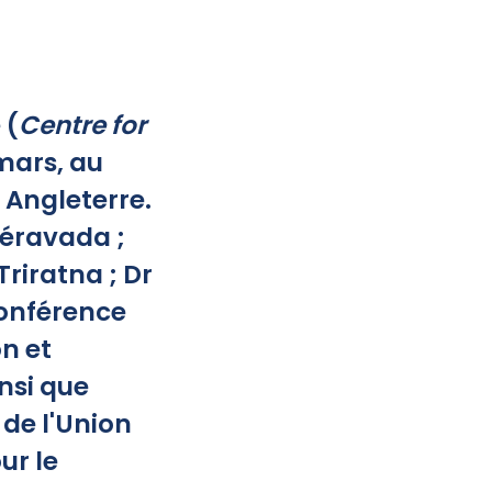
 (
Centre for
 mars, au
 Angleterre.
éravada ;
riratna ; Dr
onférence
n et
insi que
de l'Union
ur le