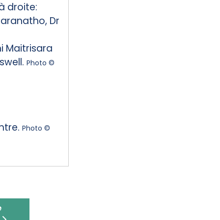
 droite:
aranatho, Dr
,
 Maitrisara
swell.
Photo ©
ntre.
Photo ©
aire de la Convention du patrimoine mondial
 participe au Vesak
e