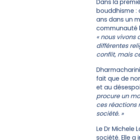
Dans la premièr
bouddhisme : q
ans dans un mo
communauté loca
« nous vivons 
différentes rel
conflit, mais ce
Dharmacharini 
fait que de n
et au désespoi
procure un moy
ces réactions n
société. »
Le Dr Michele 
société. Elle 