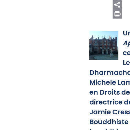
Print
U
A
ce
L
Dharmachari
Michele La
en Droits d
directrice 
Jamie Cress
Bouddhiste 