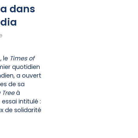
da dans
ndia
e
, le
Times of
mier quotidien
ndien, a ouvert
nes de sa
 Tree
à
essai intitulé :
x de solidarité