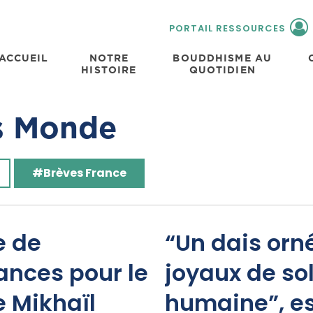
PORTAIL RESSOURCES
ACCUEIL
NOTRE
BOUDDHISME AU
HISTOIRE
QUOTIDIEN
s Monde
#Brèves France
 de
“Un dais orn
ances pour le
joyaux de sol
 Mikhaïl
humaine”, es