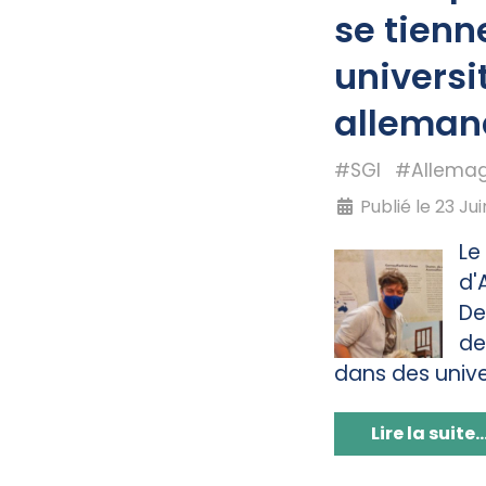
se tienn
universi
alleman
#SGI
#Allema
Publié le 23 Ju
Le
d'
De
de
dans des unive
Lire la suite..