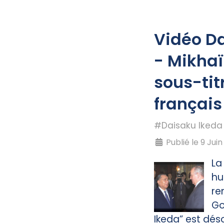
Vidéo D
- Mikhaï
sous-tit
français
#Daisaku Ikeda
Publié le 9 Jui
La
hu
re
Go
Ikeda” est dés