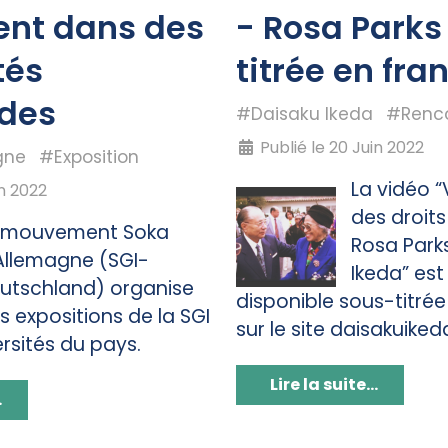
ent dans des
- Rosa Parks
tés
titrée en fra
des
#Daisaku Ikeda
#Renc
Publié le 20 Juin 2022
gne
#Exposition
La vidéo 
in 2022
des droit
 mouvement Soka
Rosa Park
Allemagne (SGI-
Ikeda” es
utschland) organise
disponible sous-titrée
s expositions de la SGI
sur le site daisakuiked
rsités du pays.
Lire la suite...
.