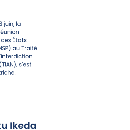
 juin, la
réunion
 des États
MSP) au Traité
'interdiction
(TIAN
), s'est
riche.
ku Ikeda