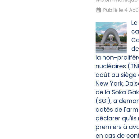
Publié le 4 Aoû
Le 
ca
Co
de
la non-prolifé
nucléaires (TNP)
août au siège 
New York, Dais
de la Soka Gak
(SGI), a deman
dotés de l'arm
déclarer qu'ils
premiers à avoi
en cas de confl