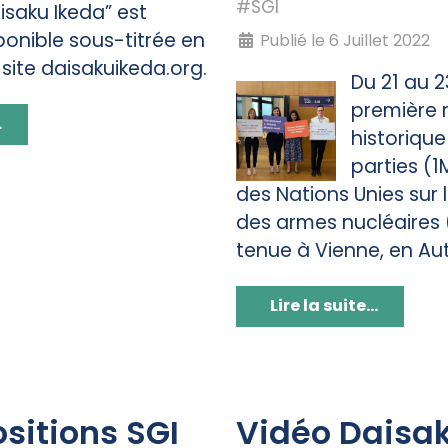
#SGI
isaku Ikeda” est
onible sous-titrée en
Publié le 6 Juillet 2022
e site daisakuikeda.org.
Du 21 au 23
première 
.
historique
parties (1
des Nations Unies sur l
des armes nucléaires 
tenue à Vienne, en Aut
Lire la suite...
sitions SGI
Vidéo Daisa