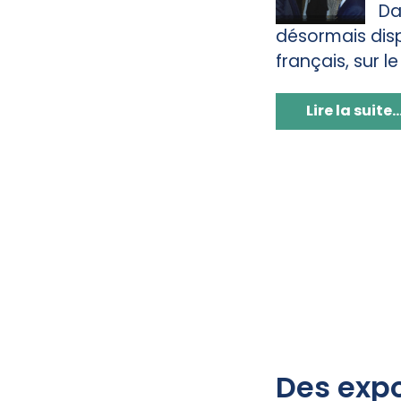
Da
désormais disp
français, sur l
Lire la suite..
Des expo