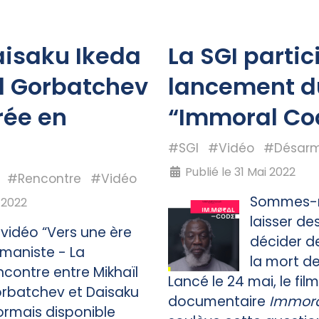
aisaku Ikeda
La SGI partic
l Gorbatchev
lancement du
rée en
“Immoral Co
#SGI
#Vidéo
#Désar
Publié le 31 Mai 2022
#Rencontre
#Vidéo
Sommes-n
n 2022
laisser d
 vidéo “Vers une ère
décider de
maniste - La
la mort d
ncontre entre Mikhaïl
Lancé le 24 mai, le film
rbatchev et Daisaku
documentaire
Immora
ormais disponible