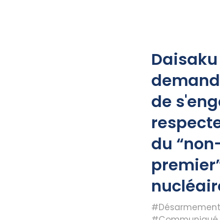
Daisaku
demande
de s'eng
respecte
du “non
premier”
nucléair
#Désarmement 
#Communiqué