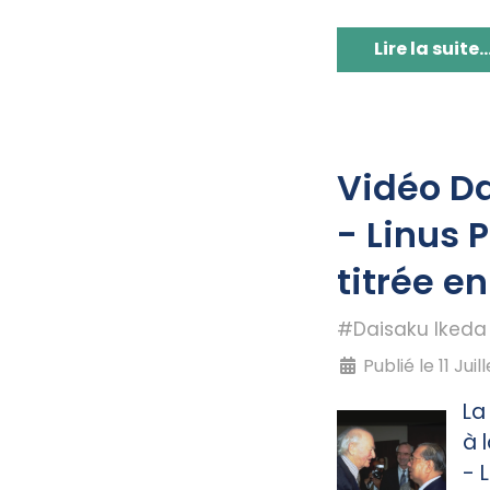
Lire la suite..
Vidéo D
- Linus 
titrée e
#Daisaku Ikeda
Publié le 11 Juil
La
à 
- 