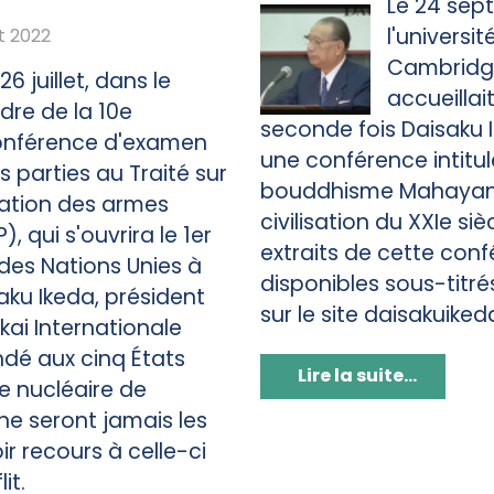
Le 24 sep
l'universi
t 2022
Cambridg
26 juillet, dans le
accueillai
dre de la 10e
seconde fois Daisaku 
nférence d'examen
une conférence intitul
s parties au Traité sur
bouddhisme Mahayana
ration des armes
civilisation du XXIe siè
, qui s'ouvrira le 1er
extraits de cette con
des Nations Unies à
disponibles sous-titré
aku Ikeda, président
sur le site daisakuiked
kai Internationale
dé aux cinq États
Lire la suite...
e nucléaire de
 ne seront jamais les
r recours à celle-ci
it.