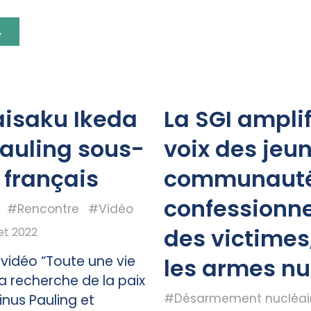
.
aisaku Ikeda
La SGI amplif
Pauling sous-
voix des jeu
n français
communaut
confessionne
#Rencontre
#Vidéo
des victimes
let 2022
 vidéo “Toute une vie
les armes nu
la recherche de la paix
#Désarmement nucléai
Linus Pauling et