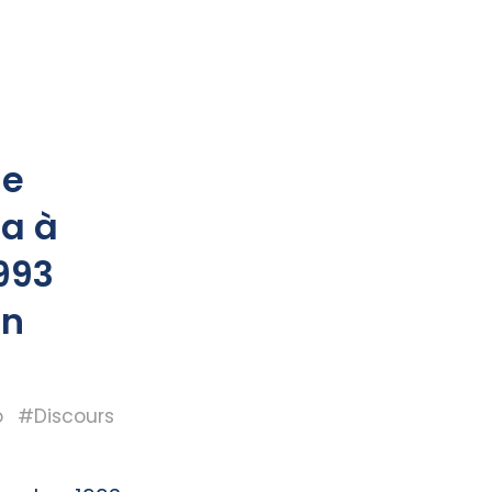
de
a à
993
en
o
#Discours