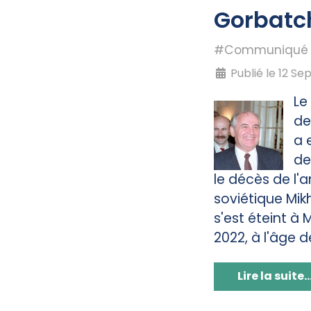
Gorbatc
#Communiqué
Publié le 12 S
Le
de
a 
de
le décès de l'
soviétique Mik
s'est éteint à
2022, à l'âge d
Lire la suite..