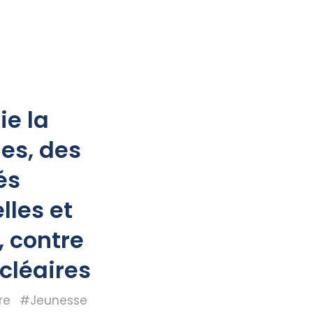
ie la
nes, des
és
lles et
, contre
cléaires
re
#Jeunesse