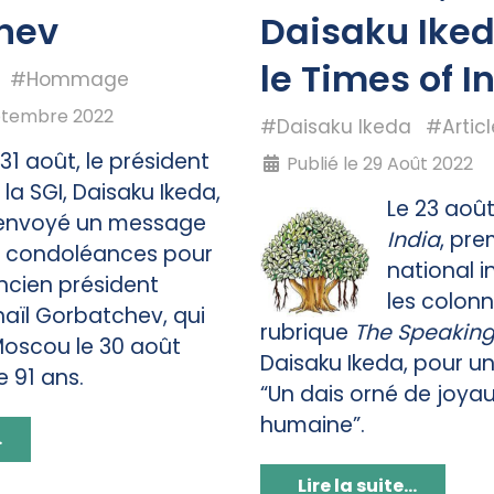
hev
Daisaku Ike
le Times of I
#Hommage
eptembre 2022
#Daisaku Ikeda
#Articl
 31 août, le président
Publié le 29 Août 2022
 la SGI, Daisaku Ikeda,
Le 23 août
envoyé un message
India
, pre
 condoléances pour
national i
ancien président
les colon
haïl Gorbatchev, qui
rubrique
The Speaking
 Moscou le 30 août
Daisaku Ikeda, pour un 
e 91 ans.
“Un dais orné de joyau
humaine”.
.
Lire la suite...