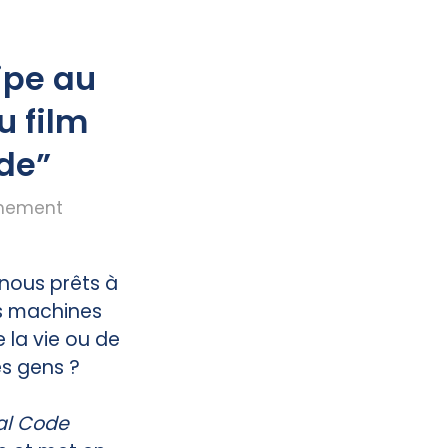
ipe au
 film
de”
mement
ous prêts à
es machines
 la vie ou de
es gens ?
l Code