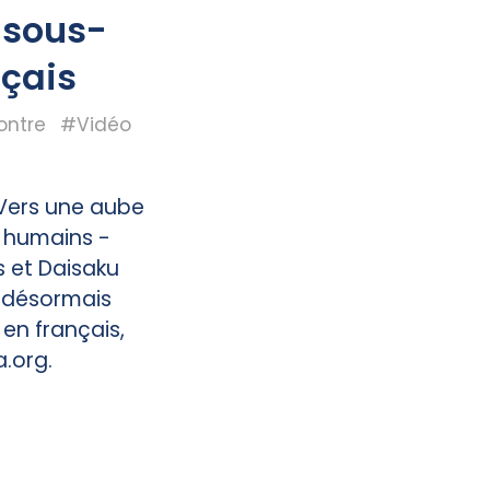
 sous-
nçais
ontre
#Vidéo
“Vers une aube
s humains -
s et Daisaku
t désormais
 en français,
a.org.