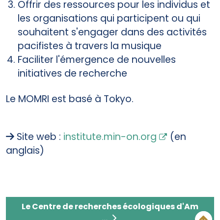
Offrir des ressources pour les individus et
les organisations qui participent ou qui
souhaitent s'engager dans des activités
pacifistes à travers la musique
Faciliter l'émergence de nouvelles
initiatives de recherche
Le MOMRI est basé à Tokyo.
Site web :
institute.min-on.org
(en
anglais)
Le Centre de recherches écologiques d'Amazon
Le Centre de recherches écologiques d'Am
...