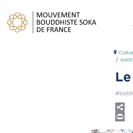
Cultur
Insti
Le
#Instit
Print