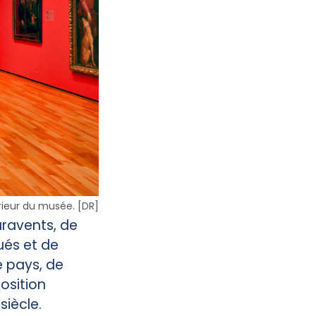
érieur du musée. [DR]
ravents, de
ués et de
e pays, de
osition
siècle.