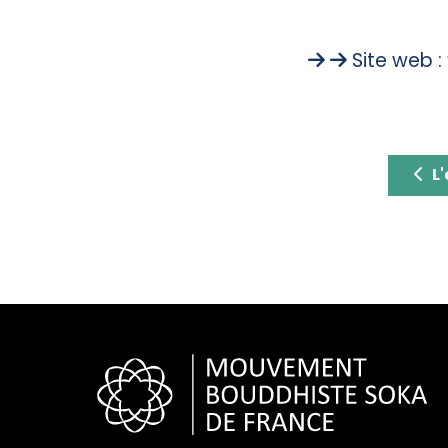
Site web :
L'a
L