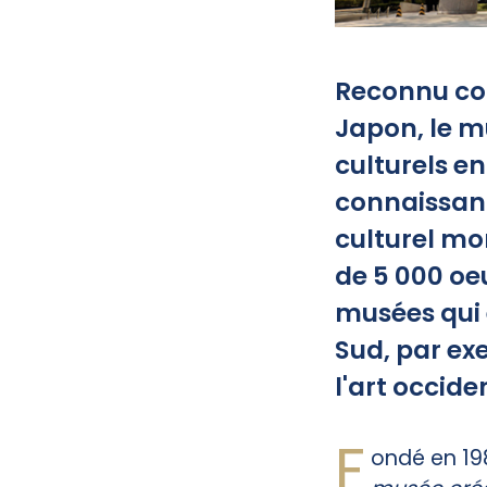
Reconnu co
Japon, le m
culturels en
connaissanc
culturel mon
de 5 000 oeu
musées qui 
Sud, par ex
l'art occide
F
ondé en 198