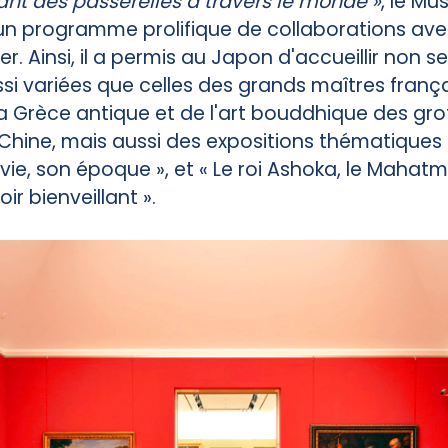
nt des passerelles à travers le monde »
, le Mu
n programme prolifique de collaborations av
r. Ainsi, il a permis au Japon d'accueillir non 
ssi variées que celles des grands maîtres frança
 la Grèce antique et de l'art bouddhique des gro
Chine, mais aussi des expositions thématiqu
vie, son époque », et « Le roi Ashoka, le Mahat
ir bienveillant ».