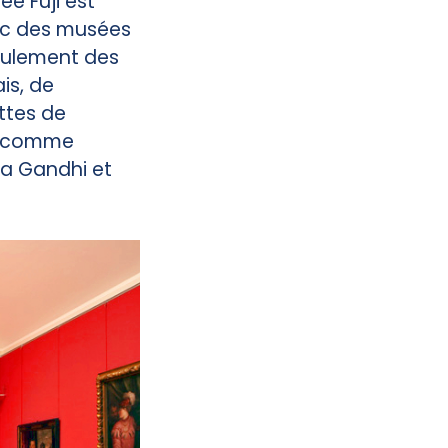
sée Fuji est
ec des musées
seulement des
is, de
ttes de
es comme
ma Gandhi et