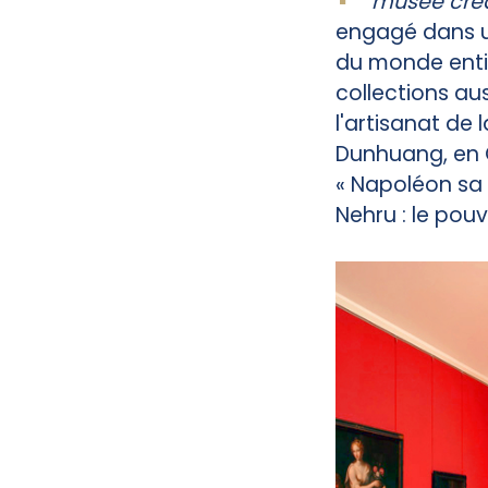
musée créa
engagé dans u
du monde entie
collections au
l'artisanat de
Dunhuang, en 
« Napoléon sa 
Nehru : le pouvo