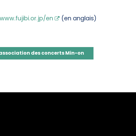
www.fujibi.or.jp/en
(en anglais)
ssociation des concerts Min-on
'association des concerts Min-on