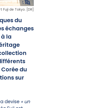
t Fuji de Tokyo. [DR]
ques du
des échanges
 à la
éritage
collection
différents
n Corée du
tions sur
 la devise
« un