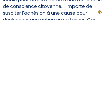
de conscience citoyenne. Il importe de
susciter l'adhésion à une cause pour
déclencher une action en sa faveur. Car
c'est en agissant que la conviction et le
sens de ce que l'on fait émergent
véritablement. Il n'existe pas de moteur plus
puissant pour maintenir ses efforts et faire
perdurer son élan dans le temps. Daisaku
Ikeda poursuit :
« La joie et la fierté
éprouvées en découvrant que leurs actions
contribuent à changer la réalité libèrent [les
gens] d'un sentiment de résignation
impuissante. »
7
Rien ne peut faire se rallier et s'impliquer un
nombre croissant de personnes que de