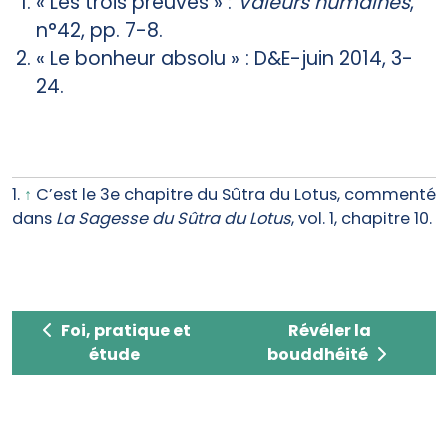
« Les trois preuves » :
Valeurs humaines
,
n°42, pp. 7-8.
« Le bonheur absolu » : D&E-juin 2014, 3-
24.
1.
↑
C’est le 3e chapitre du Sûtra du Lotus, commenté
dans
La Sagesse du Sûtra du Lotus
, vol. 1, chapitre 10.
Foi, pratique et étude
Révéler la bouddhé
Foi, pratique et
Révéler la
étude
bouddhéité