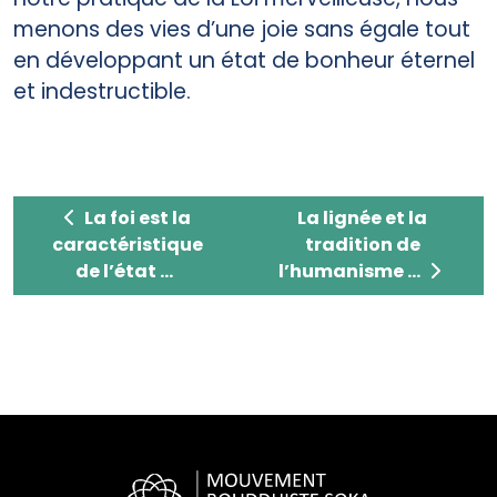
menons des vies d’une joie sans égale tout
en développant un état de bonheur éternel
et indestructible.
La foi est la caractéristique de l’état de bou
La lignée et la trad
La foi est la
La lignée et la
caractéristique
tradition de
de l’état ...
l’humanisme ...