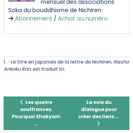
mensuel des associations
Soka du bouddhisme de Nichiren.
Abonnement
/
Achat au numéro
1.
↑
Le titre en japonais de la lettre de Nichiren,
Rissho
Ankoku Ron
, est traduit ici.
Les quatre souffrances. Pourquoi Shakyamuni 
La voie du dialogu
Les quatre
La voie du
souffrances.
dialogue pour
Pourquoi Shakyam
créer des liens ...
...