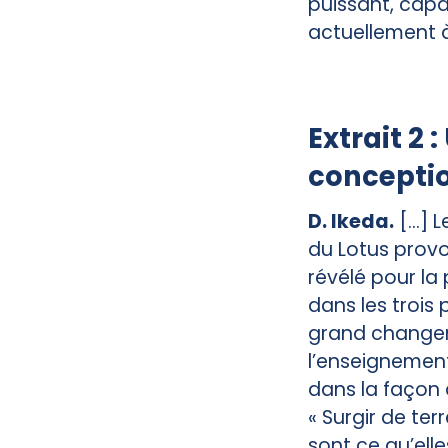
puissant, capa
actuellement à 
Extrait 2
concepti
D. Ikeda.
[...]
du Lotus provo
révélé pour la 
dans les trois 
grand changem
l’enseignement
dans la façon d
« Surgir de ter
sont ce qu’elle