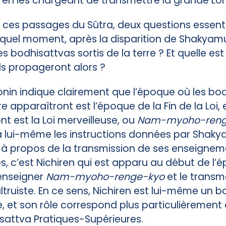
 en les chargeant de transmettre la grande Loi à
e ces passages du Sûtra, deux questions essenti
quel moment, après la disparition de Shakyamu
s bodhisattvas sortis de la terre ? Et quelle es
ils propageront alors ?
onin indique clairement que l’époque où les bo
rre apparaîtront est l’époque de la Fin de la Loi, 
nt est la Loi merveilleuse, ou
Nam-myoho-reng
sa lui-même les instructions données par Shaky
 à propos de la transmission de ses enseignem
s, c’est Nichiren qui est apparu au début de l’é
 enseigner
Nam-myoho-renge-kyo
et le transm
ruiste. En ce sens, Nichiren est lui-même un b
re, et son rôle correspond plus particulièrement 
isattva Pratiques-Supérieures.