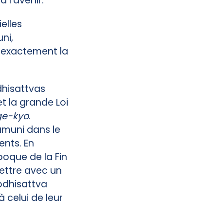
 l’avenir.
elles
ni,
t exactement la
dhisattvas
et la grande Loi
e-kyo
.
amuni dans le
ents. En
poque de la Fin
ettre avec un
odhisattva
à celui de leur