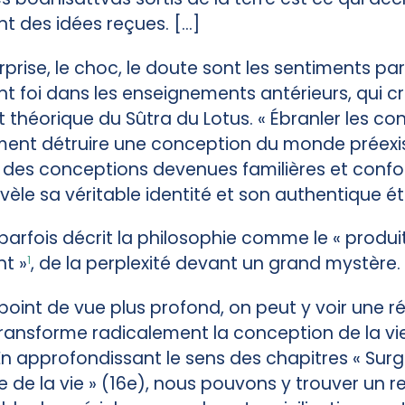
 des idées reçues. [...]
rprise, le choc, le doute sont les sentiments pa
nt foi dans les enseignements antérieurs, qui c
théorique du Sûtra du Lotus. « Ébranler les con
ment détruire une conception du monde préexis
 des conceptions devenues familières et confo
èle sa véritable identité et son authentique ét
arfois décrit la philosophie comme le « produi
nt »
, de la perplexité devant un grand mystère. [
1
point de vue plus profond, on peut y voir une r
i transforme radicalement la conception de la v
En approfondissant le sens des chapitres « Surgi
ée de la vie » (16e), nous pouvons y trouver un