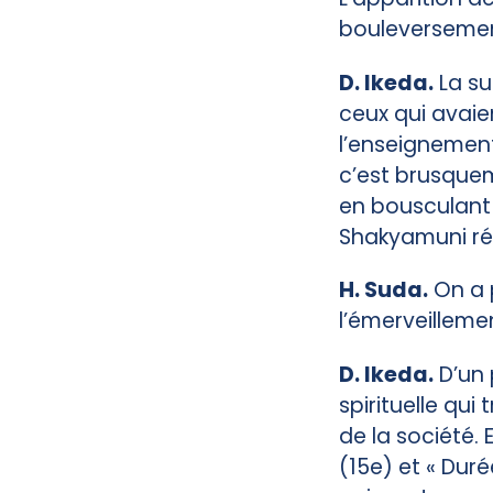
bouleversement
D. Ikeda.
La su
ceux qui avaie
l’enseignement 
c’est brusque
en bousculant
Shakyamuni rév
H. Suda.
On a p
l’émerveilleme
D. Ikeda.
D’un 
spirituelle qu
de la société. 
(15e) et « Dur