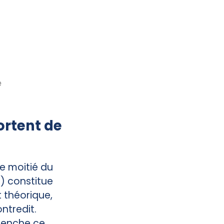
e
ortent de
e moitié du
) constitue
t théorique,
ntredit.
clenche ce