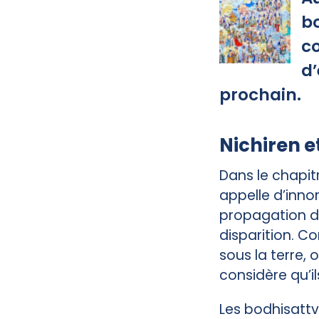
bo
co
d’
prochain.
Nichiren e
Dans le chapitr
appelle d’inno
propagation d
disparition. 
sous la terre, 
considère qu’i
Les bodhisattv