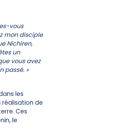
ites-vous
z mon disciple
ue Nichiren,
êtes un
 que vous avez
n passé. »
dans les
 réalisation de
terre. Ces
in, le