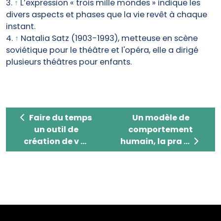
3.
↑
L’expression « trois mille mondes » indique les
divers aspects et phases que la vie revêt à chaque
instant.
4.
↑
Natalia Satz (1903-1993), metteuse en scène
soviétique pour le théâtre et l'opéra, elle a dirigé
plusieurs théâtres pour enfants.
Faire du temps un outil de création de valeurs
Un modèle de compor
Faire du temps
Un modèle de
un outil de
comportement
création de v ...
humain, la pra ...