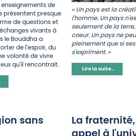
s enseignements de
« Un pays est la créat
e présentent presque
l'homme. Un pays n'es
orme de questions et
seulement de la terre
 échanges vivants à
coeur. Un pays ne peu
ls le Bouddha a
pleinement que si ses
rter de l'espoir, du
s'expriment. »
ne volonté de vivre
ux qu'il rencontrait.
Lire la suite...
.
gion sans
La fraternité
appel à l'uni