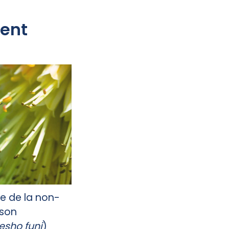
ment
e de la non-
 son
esho funi
)