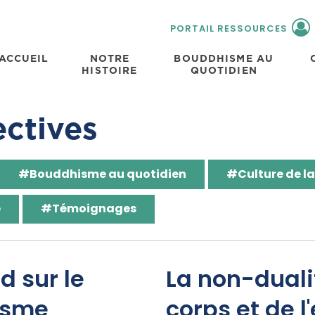
PORTAIL RESSOURCES
ACCUEIL
NOTRE
BOUDDHISME AU
HISTOIRE
QUOTIDIEN
ctives
#Bouddhisme au quotidien
#Culture de la
e
#Témoignages
d sur le
La non-duali
isme
corps et de l'