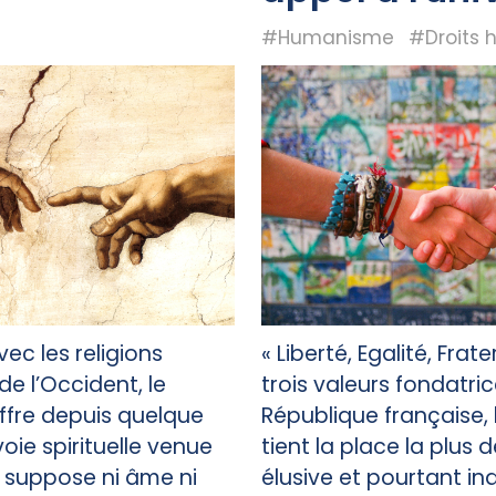
#Humanisme
#Droits 
ec les religions
« Liberté, Egalité, Frate
e l’Occident, le
trois valeurs fondatric
fre depuis quelque
République française, l
oie spirituelle venue
tient la place la plus d
e suppose ni âme ni
élusive et pourtant in