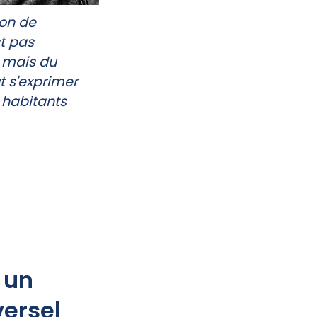
ion de
t pas
, mais du
t s'exprimer
 habitants
, un
versel