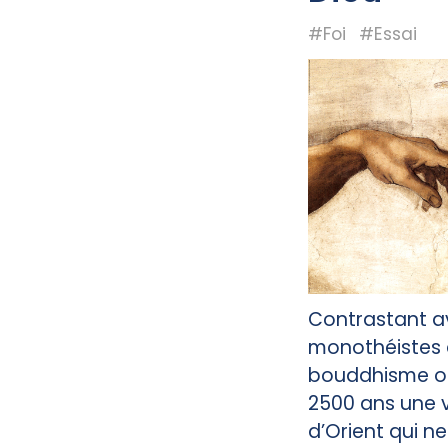
#Foi
#Essai
Contrastant av
monothéistes d
bouddhisme of
2500 ans une v
d’Orient qui n