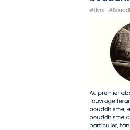
#Livre
#Boudd
Au premier abor
l’ouvrage ferai
bouddhisme, e
bouddhisme de
particulier, ta