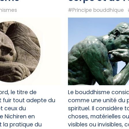
hismes
#Principe bouddhique
d, le titre de
Le bouddhisme considè
t fuir tout adepte du
comme une unité du p
t ceux du
spirituel. Il considère 
 Nichiren en
choses, matérielles ou 
nt la pratique du
visibles ou invisibles