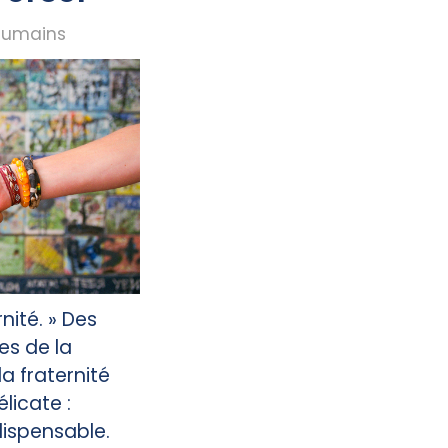
humains
rnité. » Des
es de la
a fraternité
élicate :
dispensable.