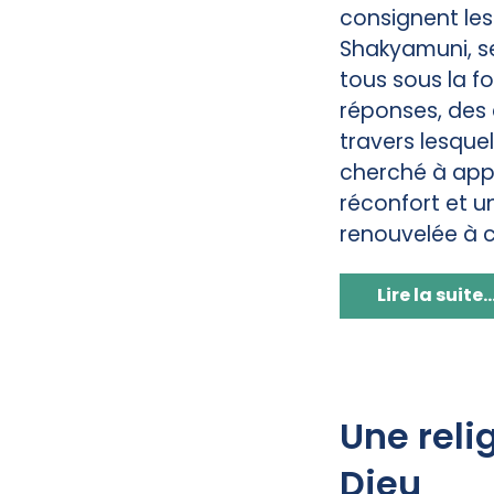
consignent le
Shakyamuni, s
tous sous la f
réponses, des
travers lesque
cherché à appo
réconfort et u
renouvelée à ce
Lire la suite..
Une reli
Dieu