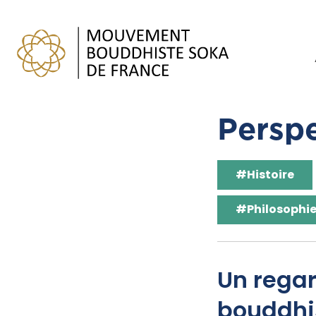
Perspe
#Histoire
#Philosophi
Un regar
bouddh