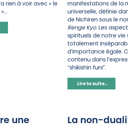
 rien à voir avec « le
manifestations de la 
...
universelle, définie dan
de Nichiren sous le n
Renge Kyo
. Les aspec
.
spirituels de notre vie
totalement inséparabl
d’importance égale. C
contenu dans l’expres
“shikishin funi”.
Lire la suite...
re une
La non-duali