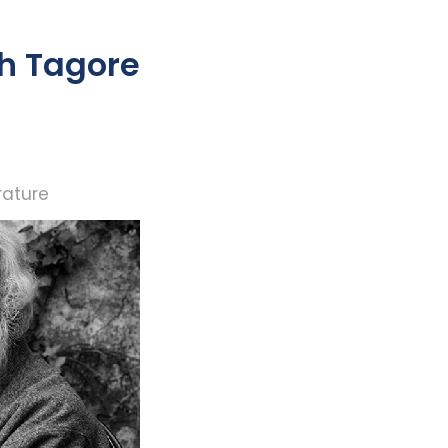
h Tagore
rature