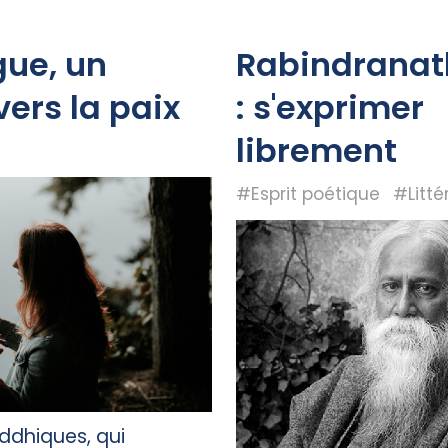
gue, un
Rabindranat
ers la paix
: s'exprimer
librement
#Esprit poétique
#Litté
ddhiques, qui