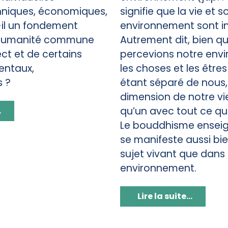
thniques, économiques,
signifie que la vie et s
t-il un fondement
environnement sont i
 humanité commune
Autrement dit, bien q
ct et de certains
percevions notre env
entaux,
les choses et les êtr
s ?
étant séparé de nous, 
dimension de notre vie
qu’un avec tout ce qu
.
Le bouddhisme enseig
se manifeste aussi bi
sujet vivant que dans
environnement.
Lire la suite...