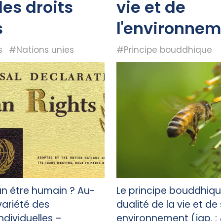
des droits
vie et de
s
l'environne
s
#Nations unies
#Principe bouddhique
un être humain ? Au-
Le principe bouddhiqu
 variété des
dualité de la vie et de
individuelles –
environnement (jap. :