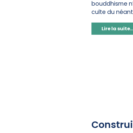
bouddhisme n’a
culte du néant »
Lire la suite..
Construi