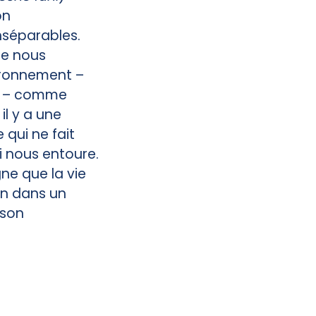
on
nséparables.
ue nous
ironnement –
es – comme
il y a une
 qui ne fait
i nous entoure.
ne que la vie
en dans un
 son