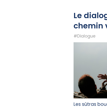
Le dialo
chemin v
#Dialogue
Les sûtras bou