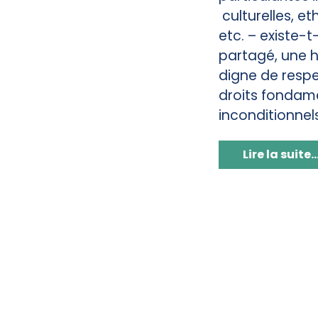
culturelles, e
etc. – existe-
partagé, une
digne de respe
droits fondam
inconditionnel
Lire la suite..